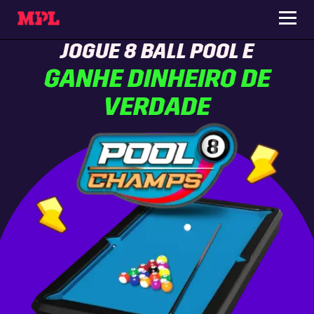
JOGUE 8 BALL POOL E
GANHE DINHEIRO DE
VERDADE