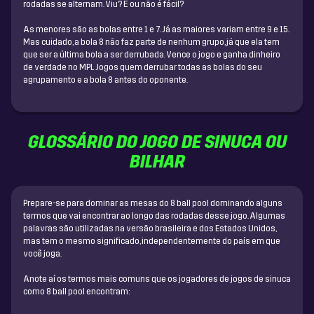
rodadas se alternam. Viu? É ou não é fácil?
As menores são as bolas entre 1 e 7. Já as maiores variam entre 9 e 15.
Mas cuidado, a bola 8 não faz parte de nenhum grupo, já que ela tem
que ser a última bola a ser derrubada. Vence o jogo e ganha dinheiro
de verdade no MPL Jogos quem derrubar todas as bolas do seu
agrupamento e a bola 8 antes do oponente.
GLOSSÁRIO DO JOGO DE SINUCA OU
BILHAR
Prepare-se para dominar as mesas do 8 ball pool dominando alguns
termos que vai encontrar ao longo das rodadas desse jogo. Algumas
palavras são utilizadas na versão brasileira e dos Estados Unidos,
mas tem o mesmo significado, independentemente do país em que
você joga.
Anote aí os termos mais comuns que os jogadores de jogos de sinuca
como 8 ball pool encontram: