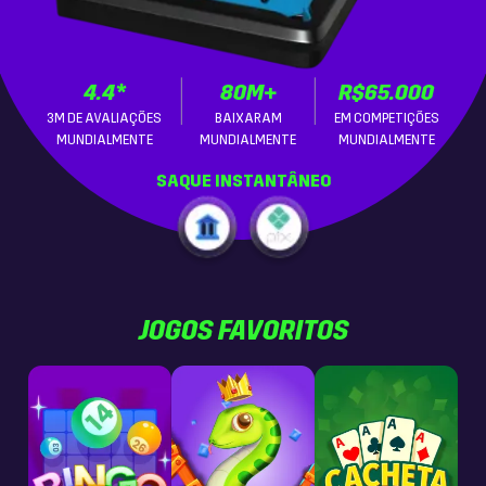
4.4*
80M+
R$65.000
3M DE AVALIAÇÕES
BAIXARAM
EM COMPETIÇÕES
MUNDIALMENTE
MUNDIALMENTE
MUNDIALMENTE
SAQUE INSTANTÂNEO
JOGOS FAVORITOS