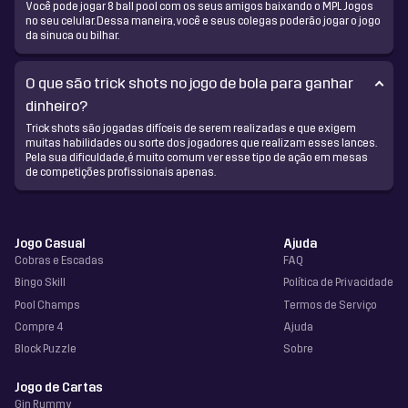
Você pode jogar 8 ball pool com os seus amigos baixando o MPL Jogos
no seu celular. Dessa maneira, você e seus colegas poderão jogar o jogo
da sinuca ou bilhar.
O que são trick shots no jogo de bola para ganhar
dinheiro?
Trick shots são jogadas difíceis de serem realizadas e que exigem
muitas habilidades ou sorte dos jogadores que realizam esses lances.
Pela sua dificuldade, é muito comum ver esse tipo de ação em mesas
de competições profissionais apenas.
Jogo Casual
Ajuda
Cobras e Escadas
FAQ
Bingo Skill
Política de Privacidade
Pool Champs
Termos de Serviço
Compre 4
Ajuda
Block Puzzle
Sobre
Jogo de Cartas
Gin Rummy